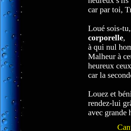
heureux s'ils
car par toi, 
Loué sois-tu
corporelle
,
à qui nul ho
Malheur à ce
heureux ceux 
car la second
Louez et bén
rendez-lui gr
avec grande 
Can