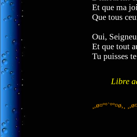
Et que ma joi
Que tous ceu
Oui, Seigneur
Et que tout a
Tu puisses te
Libre a
¸,ø¤º°`°º¤ø,¸ ¸,ø