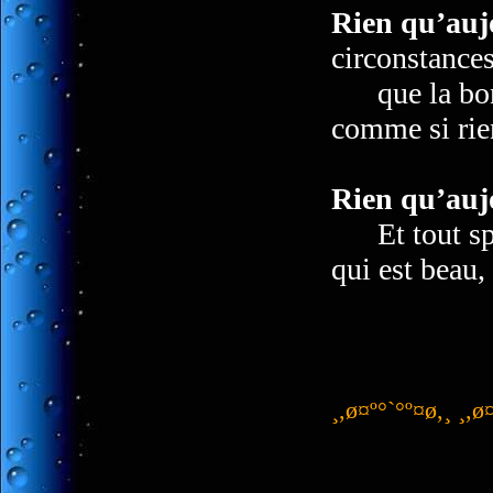
Rien qu’auj
circonstances
que la bonn
comme si rie
Rien qu’auj
Et tout spéc
qui est beau, 
¸,ø¤º°`°º¤ø,¸ ¸,ø