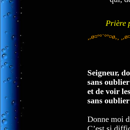
Prière 
¸,ø¤º°`°º¤ø,¸ ¸,ø
Seigneur, do
sans oublier
et de voir l
sans oublier 
Donne moi de 
C’est si diffi