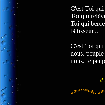
C'est Toi qui
Toi qui relève
Toi qui berce
bâtisseur...
C'est Toi qui
nous, peuple 
nous, le peup
d'
¸,ø¤º°`°º¤ø,¸ ¸,ø