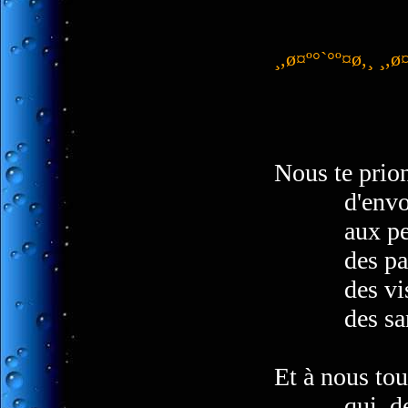
¸,ø¤º°`°º¤ø,¸ ¸,ø
Nous te prion
d'envoyer 
aux person
des papill
des visio
des sangl
Et à nous tou
qui, de ses 