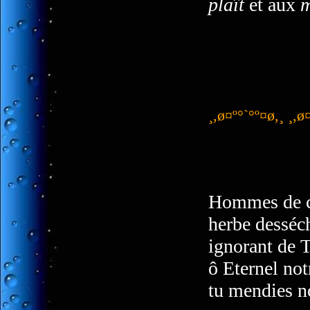
plaît
et aux
m
¸,ø¤º°`°º¤ø,¸ ¸,ø
Hommes de cha
herbe desséch
ignorant de T
ô Eternel not
tu mendies no