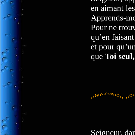
en aimant le
Apprends-moi
Pour ne trou
qu’en faisant
et pour qu’un
que
Toi seul
¸,ø¤º°`°º¤ø,¸ ¸,ø
Seigneur, dan