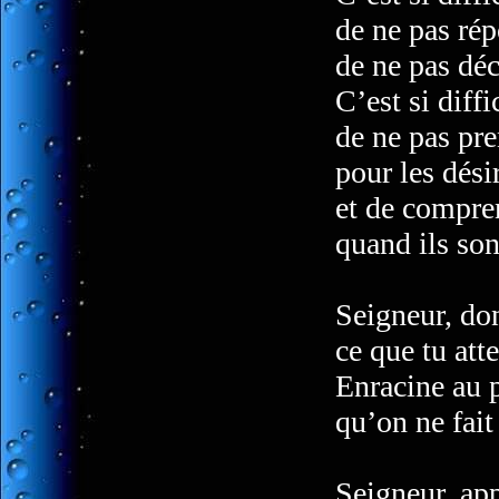
de ne pas rép
de ne pas déc
C’est si diffi
de ne pas pre
pour les dési
et de compren
quand ils son
Seigneur, do
ce que tu att
Enracine au p
qu’on ne fait
Seigneur, app